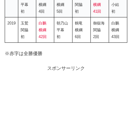
平幕
横綱
横綱
関脇
横綱
小結
初
4回
5回
初
41回
初
2019
玉鷲
白鵬
朝乃山
鶴竜
御嶽海
白鵬
関脇
横綱
平幕
横綱
関脇
横綱
初
42回
初
6回
2回
43回
※赤字は全勝優勝
スポンサーリンク