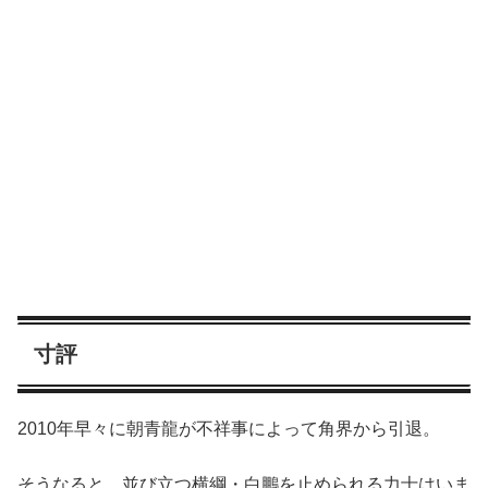
寸評
2010年早々に朝青龍が不祥事によって角界から引退。
そうなると、並び立つ横綱・白鵬を止められる力士はいま