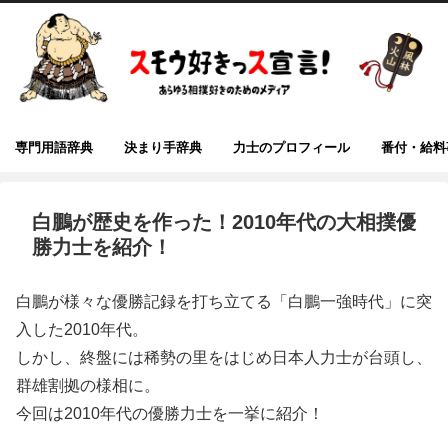
専門用語辞典
決まり手辞典
力士のプロフィール
番付・給料
白鵬が歴史を作った！2010年代の大相撲優
勝力士を紹介！
白鵬が様々な優勝記録を打ち立てる「白鵬一強時代」に突
入した2010年代。
しかし、終盤には稀勢の里をはじめ日本人力士が台頭し、
群雄割拠の様相に。
今回は2010年代の優勝力士を一挙に紹介！