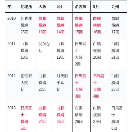
年
初場所
大阪
5月
名古屋
9月
九州
2010
朝青龍
白鵬
白鵬
白鵬
白鵬
白鵬
横綱
横綱
横綱
横綱
横綱
横綱
25回
13回
14回
15回
16回
17回
2011
白鵬
開催な
白鵬
日馬富
白鵬
白鵬
横綱
し
横綱
士
横綱
横綱
18回
19回
大関
20回
21回
2回
2012
把瑠都
白鵬
旭天鵬
日馬富
日馬富
白鵬
大関
横綱
平幕
士
士
横綱
初
22回
初
大関
大関
23回
3回
4回
2013
日馬富
白鵬
白鵬
白鵬
白鵬
日馬富
士
横綱
横綱
横綱
横綱
士
横綱
24回
25回
26回
27回
横綱
5回
6回