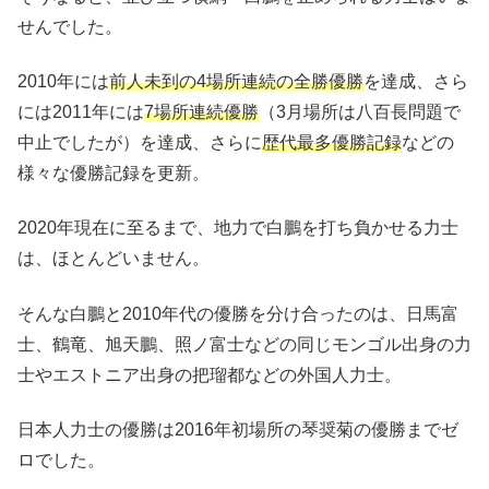
せんでした。
2010年には
前人未到の4場所連続の全勝優勝
を達成、さら
には2011年には
7場所連続優勝
（3月場所は八百長問題で
中止でしたが）を達成、さらに
歴代最多優勝記録
などの
様々な優勝記録を更新。
2020年現在に至るまで、地力で白鵬を打ち負かせる力士
は、ほとんどいません。
そんな白鵬と2010年代の優勝を分け合ったのは、日馬富
士、鶴竜、旭天鵬、照ノ富士などの同じモンゴル出身の力
士やエストニア出身の把瑠都などの外国人力士。
日本人力士の優勝は2016年初場所の琴奨菊の優勝までゼ
ロでした。