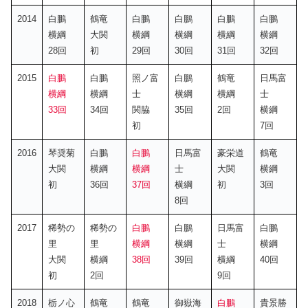
2014
白鵬
鶴竜
白鵬
白鵬
白鵬
白鵬
横綱
大関
横綱
横綱
横綱
横綱
28回
初
29回
30回
31回
32回
2015
白鵬
白鵬
照ノ富
白鵬
鶴竜
日馬富
横綱
横綱
士
横綱
横綱
士
33回
34回
関脇
35回
2回
横綱
初
7回
2016
琴奨菊
白鵬
白鵬
日馬富
豪栄道
鶴竜
大関
横綱
横綱
士
大関
横綱
初
36回
37回
横綱
初
3回
8回
2017
稀勢の
稀勢の
白鵬
白鵬
日馬富
白鵬
里
里
横綱
横綱
士
横綱
大関
横綱
38回
39回
横綱
40回
初
2回
9回
2018
栃ノ心
鶴竜
鶴竜
御嶽海
白鵬
貴景勝