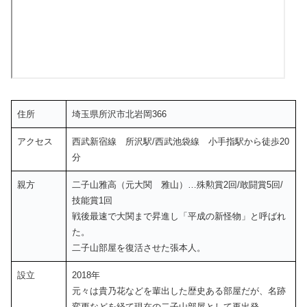
住所
埼玉県所沢市北岩岡366
アクセス
西武新宿線 所沢駅/西武池袋線 小手指駅から徒歩20
分
親方
二子山雅高（元大関 雅山）…殊勲賞2回/敢闘賞5回/
技能賞1回
戦後最速で大関まで昇進し「平成の新怪物」と呼ばれ
た。
二子山部屋を復活させた張本人。
設立
2018年
元々は貴乃花などを輩出した歴史ある部屋だが、名跡
変更などを経て現在の二子山部屋として再出発。