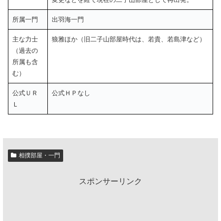
所属一門
出羽海一門
主な力士
狼雅ほか（旧二子山部屋時代は、若貴、若島津など）
（過去の
所属も含
む）
公式ＵＲ
公式ＨＰなし
Ｌ
相撲部屋・一門
スポンサーリンク